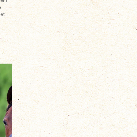
 sem
e
et,