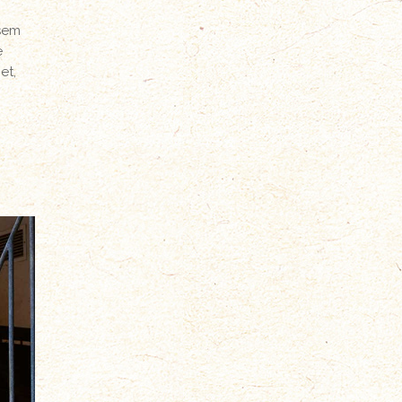
 sem
e
et,