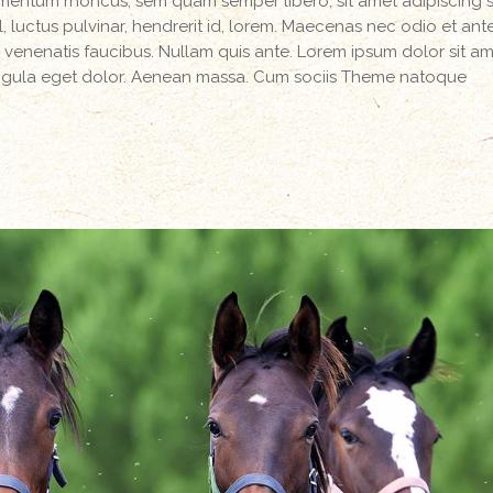
mentum rhoncus, sem quam semper libero, sit amet adipiscing
luctus pulvinar, hendrerit id, lorem. Maecenas nec odio et ant
 venenatis faucibus. Nullam quis ante. Lorem ipsum dolor sit am
igula eget dolor. Aenean massa. Cum sociis Theme natoque