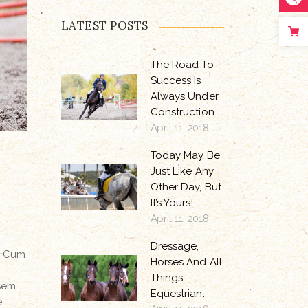
LATEST POSTS
The Road To
Success Is
Always Under
Construction.
April 11, 2018
Today May Be
Just Like Any
Other Day, But
It’s Yours!
April 11, 2018
Dressage,
. Cum
Horses And All
Things
 sem
Equestrian.
e