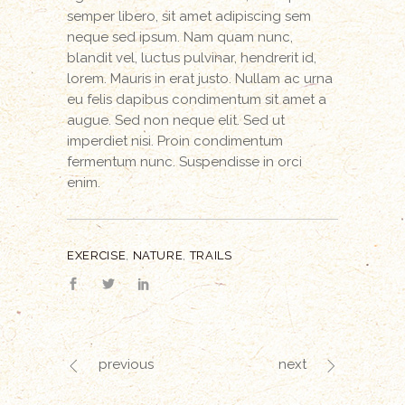
semper libero, sit amet adipiscing sem
neque sed ipsum. Nam quam nunc,
blandit vel, luctus pulvinar, hendrerit id,
lorem. Mauris in erat justo. Nullam ac urna
eu felis dapibus condimentum sit amet a
augue. Sed non neque elit. Sed ut
imperdiet nisi. Proin condimentum
fermentum nunc. Suspendisse in orci
enim.
EXERCISE
,
NATURE
,
TRAILS
previous
next