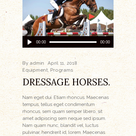
Audio
00:00
00:00
Player
By
admin
April 11, 2018
Equipment
,
Programs
DRESSAGE HORSES.
Nam eget dui. Etiam rhoncus. Maecenas
tempus, tellus eget condimentum
rhoncus, sem quam semper libero, sit
amet adipiscing sem neque sed ipsum.
Nam quam nunc, blandit vel, luctus
pulvinar, hendrerit id, lorem. Maecenas