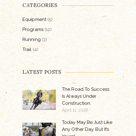
CATEGORIES
Equipment
(5)
Programs
(12)
Running
(3)
Trail
(4)
LATEST POSTS
The Road To Success
Is Always Under
Construction.
April 11, 2018
Today May Be Just Like
Any Other Day, But It’s