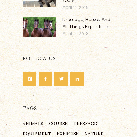
Yours!
April 11, 2018
Dressage, Horses And
All Things Equestrian.
April 11, 2018
FOLLOW US
TAGS
ANIMALS
COURSE
DRESSAGE
EQUIPMENT
EXERCISE
NATURE