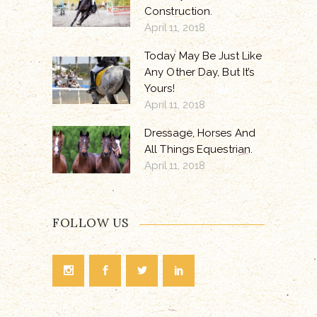
Construction.
April 11, 2018
Today May Be Just Like
Any Other Day, But It’s
Yours!
April 11, 2018
Dressage, Horses And
All Things Equestrian.
April 11, 2018
FOLLOW US