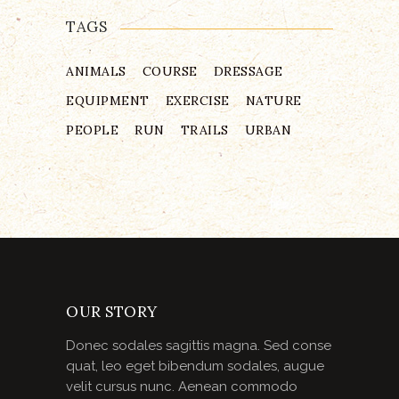
TAGS
ANIMALS
COURSE
DRESSAGE
EQUIPMENT
EXERCISE
NATURE
PEOPLE
RUN
TRAILS
URBAN
OUR STORY
Donec sodales sagittis magna. Sed conse
quat, leo eget bibendum sodales, augue
velit cursus nunc. Aenean commodo