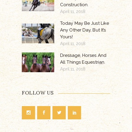
Construction.
April 11, 2018
Today May Be Just Like
Any Other Day, But It’s
Yours!
April 11, 2018
Dressage, Horses And
All Things Equestrian.
April 11, 2018
FOLLOW US