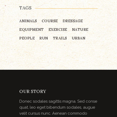
TAGS
ANIMALS
COURSE
DRESSAGE
EQUIPMENT
EXERCISE
NATURE
PEOPLE
RUN
TRAILS
URBAN
OUR STORY
Donec sodales sagittis magna. Sed conse
quat, leo eget bibendum sodales, augue
velit cursus nunc. Aenean commodo