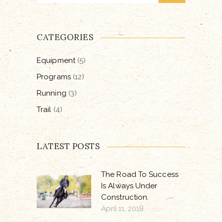
CATEGORIES
Equipment
(5)
Programs
(12)
Running
(3)
Trail
(4)
LATEST POSTS
The Road To Success
Is Always Under
Construction.
April 11, 2018