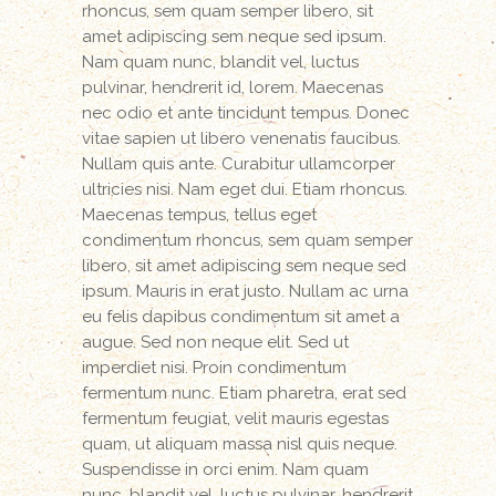
rhoncus, sem quam semper libero, sit
amet adipiscing sem neque sed ipsum.
Nam quam nunc, blandit vel, luctus
pulvinar, hendrerit id, lorem. Maecenas
nec odio et ante tincidunt tempus. Donec
vitae sapien ut libero venenatis faucibus.
Nullam quis ante. Curabitur ullamcorper
ultricies nisi. Nam eget dui. Etiam rhoncus.
Maecenas tempus, tellus eget
condimentum rhoncus, sem quam semper
libero, sit amet adipiscing sem neque sed
ipsum. Mauris in erat justo. Nullam ac urna
eu felis dapibus condimentum sit amet a
augue. Sed non neque elit. Sed ut
imperdiet nisi. Proin condimentum
fermentum nunc. Etiam pharetra, erat sed
fermentum feugiat, velit mauris egestas
quam, ut aliquam massa nisl quis neque.
Suspendisse in orci enim. Nam quam
nunc, blandit vel, luctus pulvinar, hendrerit