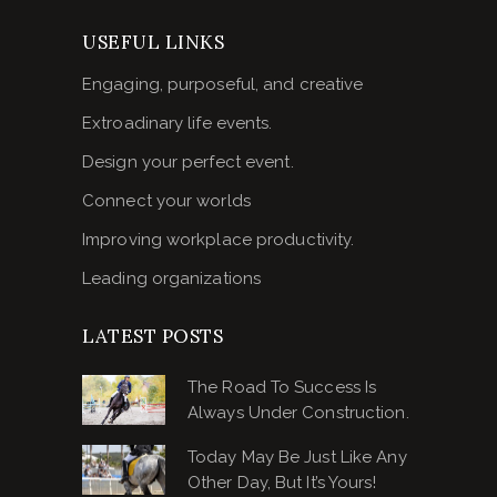
USEFUL LINKS
Engaging, purposeful, and creative
Extroadinary life events.
Design your perfect event.
Connect your worlds
Improving workplace productivity.
Leading organizations
LATEST POSTS
The Road To Success Is
Always Under Construction.
Today May Be Just Like Any
Other Day, But It’s Yours!