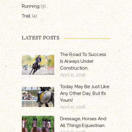
Running
(3)
Trail
(4)
LATEST POSTS
The Road To Success
Is Always Under
Construction.
April 11, 2018
Today May Be Just Like
Any Other Day, But It’s
Yours!
April 11, 2018
Dressage, Horses And
All Things Equestrian.