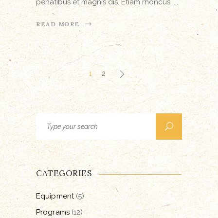
penatibus et magnis dis. Etiam rhoncus.
READ MORE
1
2
Search
for:
CATEGORIES
Equipment
(5)
Programs
(12)